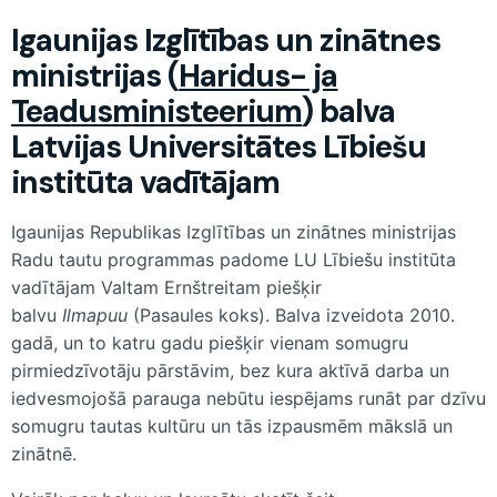
Igaunijas Izglītības un zinātnes
ministrijas (
Haridus- ja
Teadusministeerium
) balva
Latvijas Universitātes Lībiešu
institūta vadītājam
Igaunijas Republikas Izglītības un zinātnes ministrijas
Radu tautu programmas padome LU Lībiešu institūta
vadītājam Valtam Ernštreitam piešķir
balvu
Ilmapuu
(Pasaules koks). Balva izveidota 2010.
gadā, un to katru gadu piešķir vienam somugru
pirmiedzīvotāju pārstāvim, bez kura aktīvā darba un
iedvesmojošā parauga nebūtu iespējams runāt par dzīvu
somugru tautas kultūru un tās izpausmēm mākslā un
zinātnē.