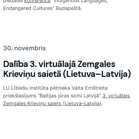
piedalās
konferencē
“Indigenous Languages,
Endangered Cultures” Budapeštā.
30. novembris
Dalība 3. virtuālajā Zemgales
Krieviņu saietā (Lietuva–Latvija)
LU Lībiešu institūta pētnieka Valta Ernštreita
priekšlasījums “Baltijas jūras somi Latvijā”
3. virtuālais
Zemgales Krieviņu saiets (Lietuva–Latvija)
.