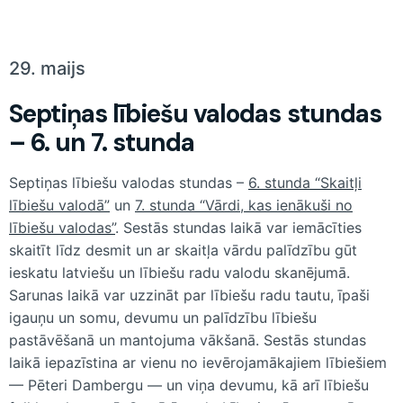
29. maijs
Septiņas lībiešu valodas stundas
– 6. un 7. stunda
Septiņas lībiešu valodas stundas –
6. stunda “Skaitļi
lībiešu valodā”
un
7. stunda “Vārdi, kas ienākuši no
lībiešu valodas”
. Sestās stundas laikā var iemācīties
skaitīt līdz desmit un ar skaitļa vārdu palīdzību gūt
ieskatu latviešu un lībiešu radu valodu skanējumā.
Sarunas laikā var uzzināt par lībiešu radu tautu, īpaši
igauņu un somu, devumu un palīdzību lībiešu
pastāvēšanā un mantojuma vākšanā. Sestās stundas
laikā iepazīstina ar vienu no ievērojamākajiem lībiešiem
— Pēteri Dambergu — un viņa devumu, kā arī lībiešu