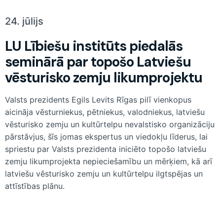
24. jūlijs
LU Lībiešu institūts piedalās
seminārā par topošo Latviešu
vēsturisko zemju likumprojektu
Valsts prezidents Egils Levits Rīgas pilī vienkopus
aicināja vēsturniekus, pētniekus, valodniekus, latviešu
vēsturisko zemju un kultūrtelpu nevalstisko organizāciju
pārstāvjus, šīs jomas ekspertus un viedokļu līderus, lai
spriestu par Valsts prezidenta iniciēto topošo latviešu
zemju likumprojekta nepieciešamību un mērķiem, kā arī
latviešu vēsturisko zemju un kultūrtelpu ilgtspējas un
attīstības plānu.