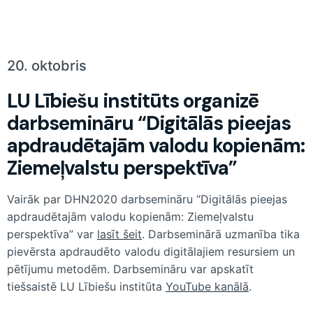
20. oktobris
LU Lībiešu institūts organizē
darbsemināru “Digitālās pieejas
apdraudētajām valodu kopienām:
Ziemeļvalstu perspektīva”
Vairāk par DHN2020 darbsemināru “Digitālās pieejas
apdraudētajām valodu kopienām: Ziemeļvalstu
perspektīva” var
lasīt šeit
. Darbseminārā uzmanība tika
pievērsta apdraudēto valodu digitālajiem resursiem un
pētījumu metodēm. Darbsemināru var apskatīt
tiešsaistē LU Lībiešu institūta
YouTube kanālā
.