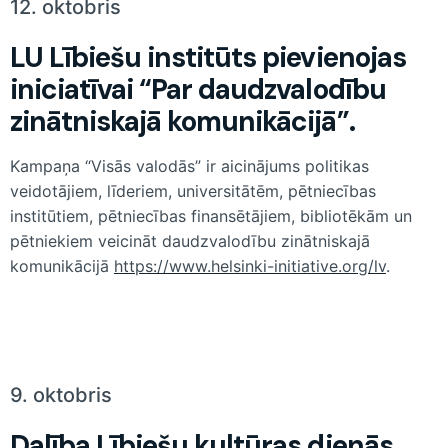
12. oktobris
LU Lībiešu institūts pievienojas
iniciatīvai “Par daudzvalodību
zinātniskajā komunikācijā”.
Kampaņa “Visās valodās” ir aicinājums politikas
veidotājiem, līderiem, universitātēm, pētniecības
institūtiem, pētniecības finansētājiem, bibliotēkām un
pētniekiem veicināt daudzvalodību zinātniskajā
komunikācijā
https://www.helsinki-initiative.org/lv
.
9. oktobris
Dalība Lībiešu kultūras dienās