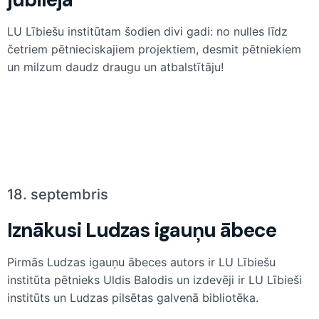
LU Lībiešu institūtam šodien divi gadi: no nulles līdz
četriem pētnieciskajiem projektiem, desmit pētniekiem
un milzum daudz draugu un atbalstītāju!
18. septembris
Iznākusi Ludzas igauņu ābece
Pirmās Ludzas igauņu ābeces autors ir LU Lībiešu
institūta pētnieks Uldis Balodis un izdevēji ir LU Lībieši
institūts un Ludzas pilsētas galvenā bibliotēka.