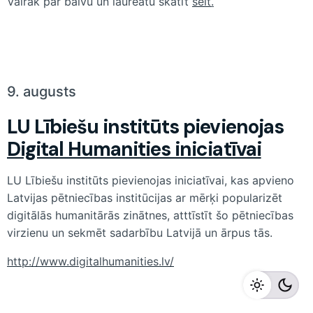
Vairāk par balvu un laureātu skatīt
šeit
.
9. augusts
LU Lībiešu institūts pievienojas
Digital Humanities iniciatīvai
LU Lībiešu institūts pievienojas iniciatīvai, kas apvieno
Latvijas pētniecības institūcijas ar mērķi popularizēt
digitālās humanitārās zinātnes, atttīstīt šo pētniecības
virzienu un sekmēt sadarbību Latvijā un ārpus tās.
http://www.digitalhumanities.lv/