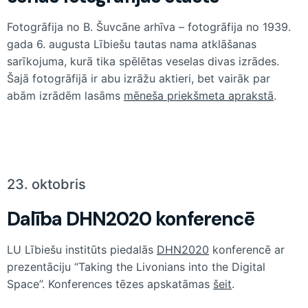
Fotogrāfija no B. Šuvcāne arhīva – fotogrāfija no 1939.
gada 6. augusta Lībiešu tautas nama atklāšanas
sarīkojuma, kurā tika spēlētas veselas divas izrādes.
Šajā fotogrāfijā ir abu izrāžu aktieri, bet vairāk par
abām izrādēm lasāms
mēneša priekšmeta aprakstā
.
23. oktobris
Dalība DHN2020 konferencē
LU Lībiešu institūts piedalās
DHN2020
konferencē ar
prezentāciju “Taking the Livonians into the Digital
Space”. Konferences tēzes apskatāmas
šeit
.