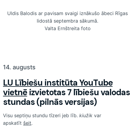
Uldis Balodis ar pavisam svaigi iznākušo ābeci Rīgas
lidostā septembra sākumā.
Valta Ernštreita foto
14. augusts
LU Lībiešu institūta YouTube
vietnē
izvietotas 7 lībiešu valodas
stundas (pilnās versijas)
Visu septiņu stundu tīzeri jeb līb.
kiužik
var
apskatīt
šeit
.