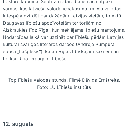
folkloru kopumā. Septītā nodarbība iemāca atpazīt
vārdus, kas latviešu valodā ienākuši no lībiešu valodas.
Ir iespēja dzirdēt par dažādām Latvijas vietām, to vidū
Daugavas lībiešu apdzīvotajām teritorijām no
Aizkraukles līdz Rīgai, kur meklējams lībiešu mantojums.
Nodarbības laikā var uzzināt par lībiešu pēdām Latvijas
kultūrai svarīgos literāros darbos (Andreja Pumpura
eposā „Lāčplēsis”), kā arī Rīgas lībiskajām saknēm un
to, kur Rīgā ieraugāmi lībieši.
Top lībiešu valodas stunda. Filmē Dāvids Ernštreits.
Foto: LU Lībiešu institūts
12. augusts