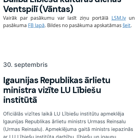
Ventspilī (Vǟntas)
Vairāk par pasākumu var lasīt ziņu portālā
LSM.lv
un
pasākuma
FB lapā
. Bildes no pasākuma apskatāmas
šeit
.
30. septembris
Igaunijas Republikas ārlietu
ministra vizīte LU Lībiešu
institūtā
Oficiālās vizītes laikā LU Lībiešu institūtu apmeklēja
Igaunijas Republikas ārlietu ministrs Urmass Reinsalu
(Urmas Reinsalu). Apmeklējuma gaitā ministrs iepazinās
ar LU Lībiešu institūta darbību, lībiešu un igauņu