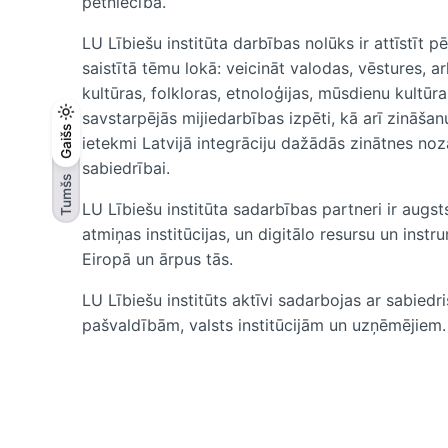
pētniecība.
LU Lībiešu institūta darbības nolūks ir attīstīt p
saistītā tēmu lokā: veicināt valodas, vēstures, ar
kultūras, folkloras, etnoloģijas, mūsdienu kultūr
savstarpējās mijiedarbības izpēti, kā arī zināša
Tumšs
Gaišs
Gaišs
ietekmi Latvijā integrāciju dažādās zinātnes noz
sabiedrībai.
Tumšs
LU Lībiešu institūta sadarbības partneri ir augst
atmiņas institūcijas, un digitālo resursu un instr
Eiropā un ārpus tās.
LU Lībiešu institūts aktīvi sadarbojas ar sabied
pašvaldībām, valsts institūcijām un uzņēmējiem.