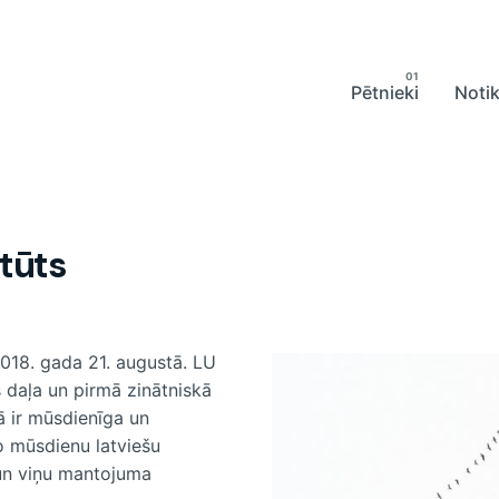
Pētnieki
Noti
itūts
 2018. gada 21. augustā. LU
s daļa un pirmā zinātniskā
ā ir mūsdienīga un
o mūsdienu latviešu
 un viņu mantojuma