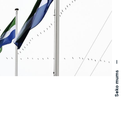
—
Seko mums