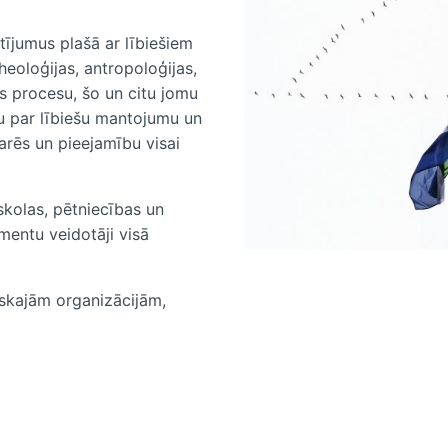
ētījumus plašā ar lībiešiem
heoloģijas, antropoloģijas,
as procesu, šo un citu jomu
nu par lībiešu mantojumu un
arēs un pieejamību visai
skolas, pētniecības un
umentu veidotāji visā
riskajām organizācijām,