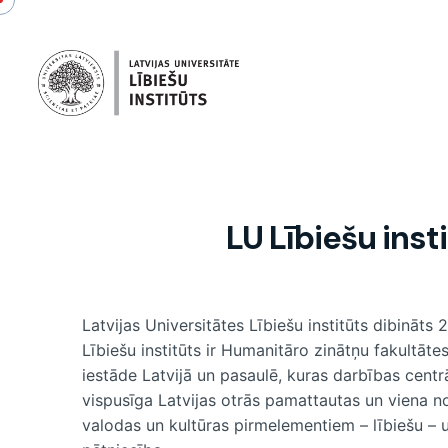
LU Lībiešu inst
Latvijas Universitātes Lībiešu institūts dibināts
Lībiešu institūts ir Humanitāro zinātņu fakultāte
iestāde Latvijā un pasaulē, kuras darbības centr
vispusīga Latvijas otrās pamattautas un viena n
valodas un kultūras pirmelementiem – lībiešu –